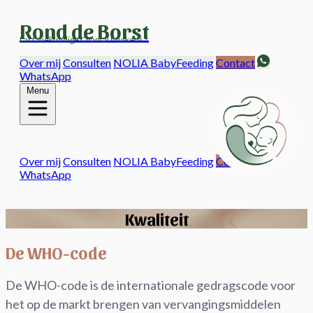
Rond de Borst
Lactatiekundige
Chantal Mulkens
Over mij
Consulten
NOLIA BabyFeeding
Contact
WhatsApp
Menu
Over mij
Consulten
NOLIA BabyFeeding
Contact
WhatsApp
Kwaliteit
De WHO-code
De WHO-code is de internationale gedragscode voor
het op de markt brengen van vervangingsmiddelen