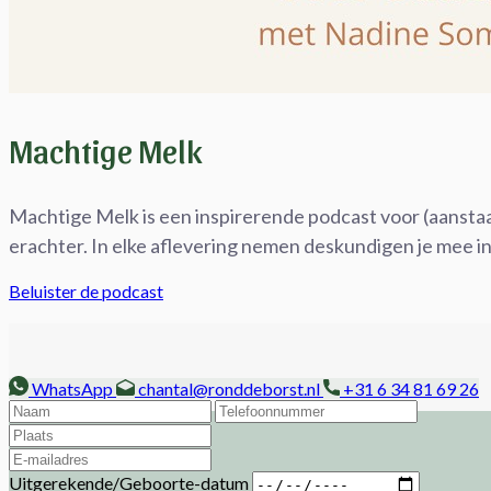
Machtige Melk
Machtige Melk is een inspirerende podcast voor (aansta
erachter. In elke aflevering nemen deskundigen je mee i
Beluister de podcast
WhatsApp
chantal@ronddeborst.nl
+31 6 34 81 69 26
Uitgerekende/Geboorte-datum