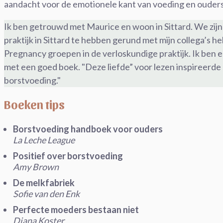
aandacht voor de emotionele kant van voeding en ouder
Ik ben getrouwd met Maurice en woon in Sittard. We zijn 
praktijk in Sittard te hebben gerund met mijn collega’s h
Pregnancy groepen in de verloskundige praktijk. Ik ben er
met een goed boek. "Deze liefde” voor lezen inspireerde
borstvoeding."
Boeken tips
Borstvoeding handboek voor ouders
La Leche League
Positief over borstvoeding
Amy Brown
De melkfabriek
Sofie van den Enk
Perfecte moeders bestaan niet
Diana Koster