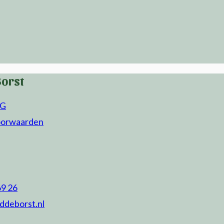
Borst
VG
oorwaarden
69 26
ddeborst.nl