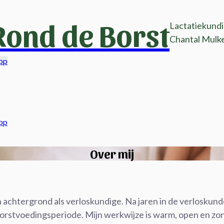
Rond de Borst
Lactatiekund
Chantal Mulk
pp
pp
Over mij
chtergrond als verloskundige. Na jaren in de verloskunde o
borstvoedingsperiode. Mijn werkwijze is warm, open en z